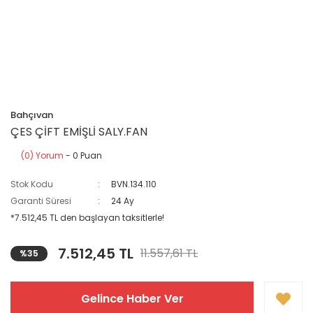
Bahçıvan
ÇES ÇİFT EMİŞLİ SALY.FAN
(0) Yorum
- 0 Puan
Stok Kodu
BVN.134.110
Garanti Süresi
24 Ay
*7.512,45 TL den başlayan taksitlerle!
7.512,45 TL
11.557,61 TL
%35
Gelince Haber Ver