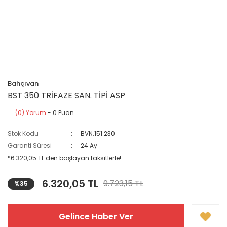
Bahçıvan
BST 350 TRİFAZE SAN. TİPİ ASP
(0) Yorum
- 0 Puan
Stok Kodu
BVN.151.230
Garanti Süresi
24 Ay
*6.320,05 TL den başlayan taksitlerle!
6.320,05 TL
9.723,15 TL
%35
Gelince Haber Ver