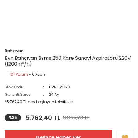
Bahçıvan
Bvn Bahçıvan Bsms 250 Kare Sanayi Aspiratörü 220V
(1200m³/h)
(0) Yorum
- 0 Puan
Stok Kodu
BVN.152.120
Garanti Süresi
24 Ay
*5.762,40 TL den başlayan taksitlerle!
5.762,40 TL
8.865,23 TL
%35
Gelince Haber Ver