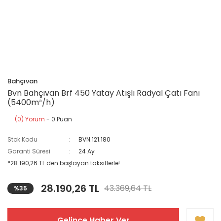
Bahçıvan
Bvn Bahçıvan Brf 450 Yatay Atışlı Radyal Çatı Fanı
(5400m³/h)
(0) Yorum
- 0 Puan
Stok Kodu
BVN.121.180
Garanti Süresi
24 Ay
*28.190,26 TL den başlayan taksitlerle!
28.190,26 TL
43.369,64 TL
%35
Gelince Haber Ver