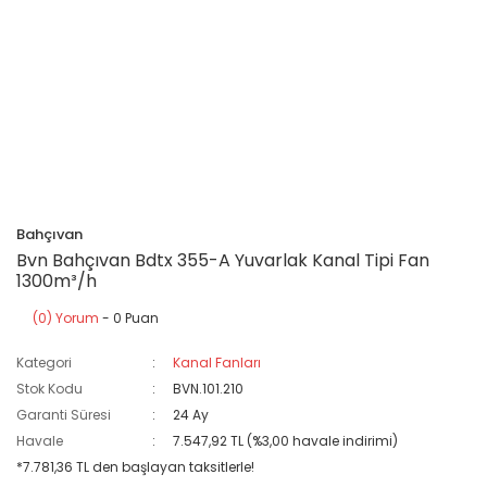
Bahçıvan
Bvn Bahçıvan Bdtx 355-A Yuvarlak Kanal Tipi Fan
1300m³/h
(0) Yorum
- 0 Puan
Kategori
Kanal Fanları
Stok Kodu
BVN.101.210
Garanti Süresi
24 Ay
Havale
7.547,92 TL (%3,00 havale indirimi)
*7.781,36 TL den başlayan taksitlerle!