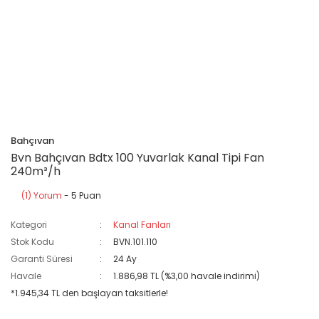
Bahçıvan
Bvn Bahçıvan Bdtx 100 Yuvarlak Kanal Tipi Fan
240m³/h
(1) Yorum
- 5 Puan
Kategori
Kanal Fanları
Stok Kodu
BVN.101.110
Garanti Süresi
24 Ay
Havale
1.886,98 TL (%3,00 havale indirimi)
*1.945,34 TL den başlayan taksitlerle!