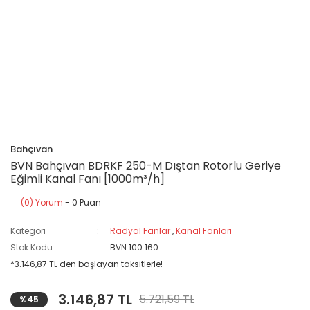
Bahçıvan
BVN Bahçıvan BDRKF 250-M Dıştan Rotorlu Geriye
Eğimli Kanal Fanı [1000m³/h]
(0) Yorum
- 0 Puan
Kategori
Radyal Fanlar
,
Kanal Fanları
Stok Kodu
BVN.100.160
*3.146,87 TL den başlayan taksitlerle!
3.146,87 TL
5.721,59 TL
%45