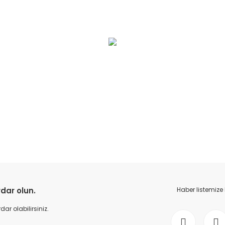
Bu ürüne ilk yorumu siz yapın!
dar olun.
Haber listemize
Yorum Yaz
r olabilirsiniz.