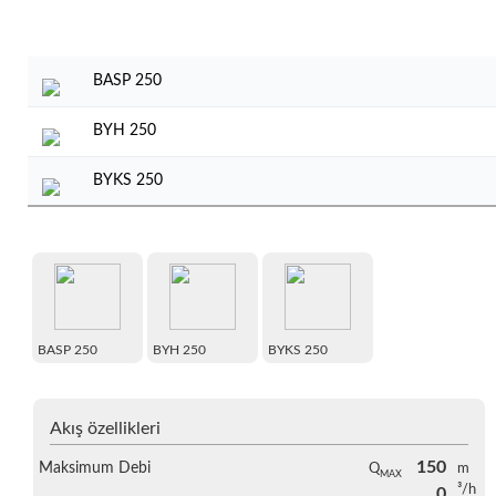
BASP 250
BYH 250
BYKS 250
BASP 250
BYH 250
BYKS 250
Akış özellikleri
150
Maksimum Debi
Q
m
MAX
³/h
0