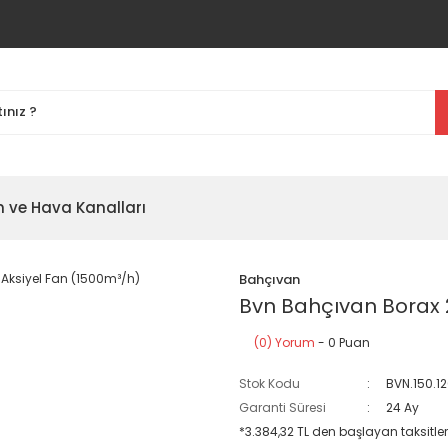
m ve Hava Kanalları
Bahçıvan
Bvn Bahçıvan Borax 2
(0) Yorum
- 0 Puan
Stok Kodu
BVN.150.1
Garanti Süresi
24 Ay
*3.384,32 TL den başlayan taksitler