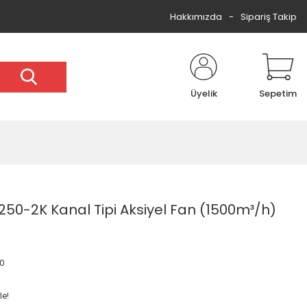
Hakkımızda
Sipariş Takip
Üyelik
Sepetim
50-2K Kanal Tipi Aksiyel Fan (1500m³/h)
20
le!