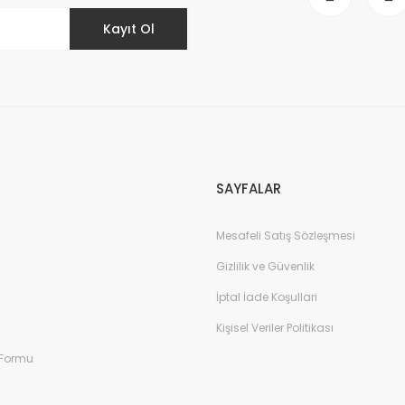
Kayıt Ol
SAYFALAR
Mesafeli Satış Sözleşmesi
Gizlilik ve Güvenlik
İptal İade Koşullari
Kişisel Veriler Politikası
 Formu