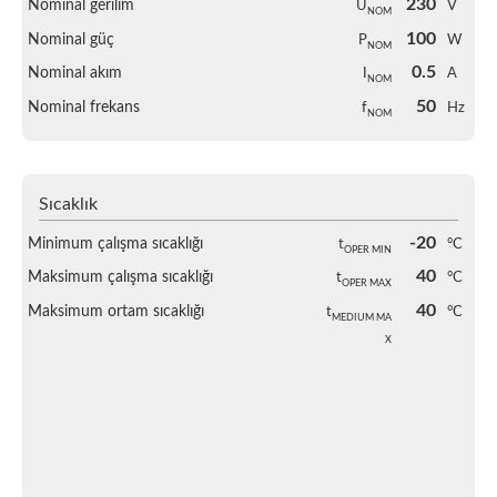
230
Nominal gerilim
U
V
NOM
100
Nominal güç
P
W
NOM
0.5
Nominal akım
I
A
NOM
50
Nominal frekans
f
Hz
NOM
Sıcaklık
-20
Minimum çalışma sıcaklığı
t
°C
OPER MIN
40
Maksimum çalışma sıcaklığı
t
°C
OPER MAX
40
Maksimum ortam sıcaklığı
t
°C
MEDIUM MA
X