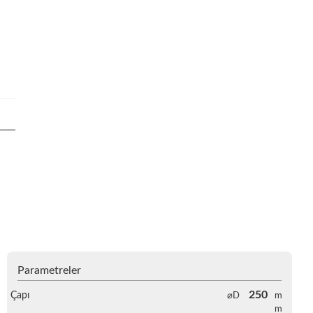
Parametreler
250
Çapı
⌀D
m
m