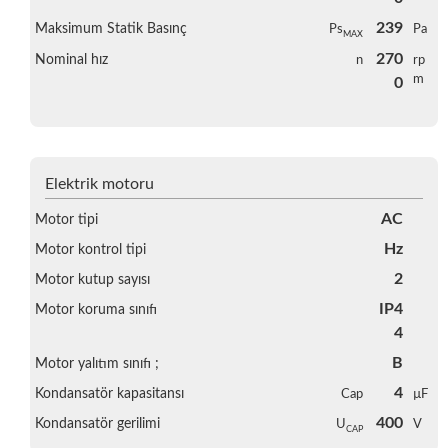
239
Maksimum Statik Basınç
Ps
Pa
MAX
270
Nominal hız
n
rp
m
0
Elektrik motoru
AC
Motor tipi
Hz
Motor kontrol tipi
2
Motor kutup sayısı
IP4
Motor koruma sınıfı
4
B
Motor yalıtım sınıfı ;
4
Kondansatör kapasitansı
Cap
µF
400
Kondansatör gerilimi
U
V
CAP