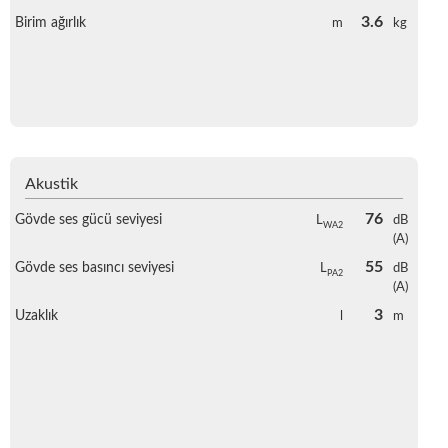
3.6
Birim ağırlık
m
kg
Akustik
76
Gövde ses gücü seviyesi
L
dB
WA2
(A)
55
Gövde ses basıncı seviyesi
L
dB
PA2
(A)
3
Uzaklık
l
m