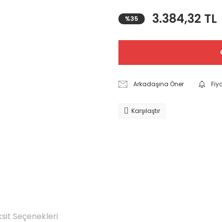
3.384,32 TL
%35
Arkadaşına Öner
Fiy
Karşılaştır
sit Seçenekleri